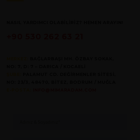
NASIL YARDIMCI OLABİLİRİZ? HEMEN ARAYIN!
+90 530 262 63 21
MERKEZ:
BAĞLARBAŞI MH. ÖZBAY SOKAK,
NO: 7, D: 7 – DARICA / KOCAELİ
ŞUBE:
PALAMUT CD. DEĞİRMENLER SİTESİ,
NO: 23/3, 48470, BİTEZ, BODRUM / MUĞLA
E-POSTA:
INFO@MIMARADAM.COM