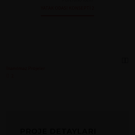
YATAK ODASI KONSEPTİ 2


İnanılmaz Projeler
2
PROJE DETAYLARI