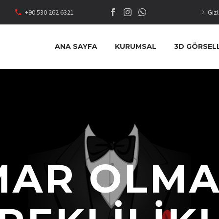
+90 530 262 6321
Gizl
ANA SAYFA
KURUMSAL
3D GÖRSEL
MAR OLMA