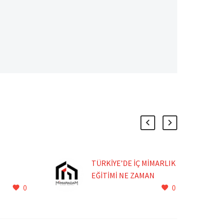
TÜRKİYE’DE İÇ MİMARLIK
EĞİTİMİ NE ZAMAN
0
0
BAŞLADI?