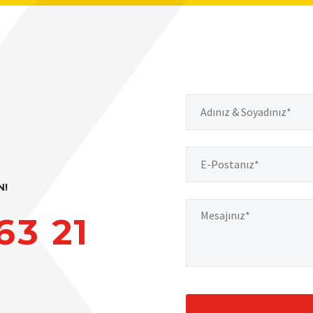
N!
63 21