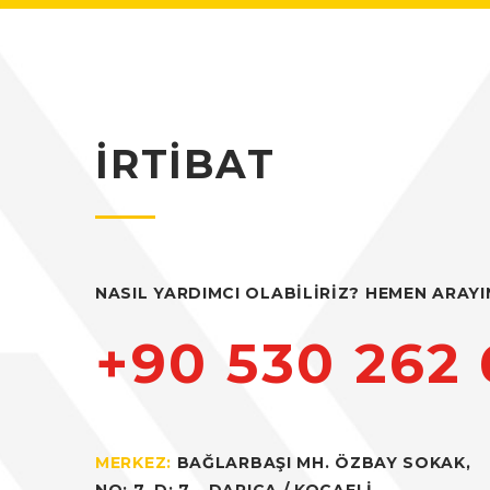
el
İRTİBAT
el
el
el
NASIL YARDIMCI OLABİLİRİZ? HEMEN ARAYI
+90 530 262 
el
MERKEZ:
BAĞLARBAŞI MH. ÖZBAY SOKAK,