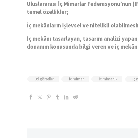
el
Uluslararası İç Mimarlar Federasyonu’nun (IF
temel özellikler;
 al
İç mekânların işlevsel ve nitelikli olabilmesi
 al
İç mekânı tasarlayan, tasarım analizi yapan,
el
donanım konusunda bilgi veren ve iç mekâna
el
el
3d görseller
iç mimar
iç mimarlık
iç 
el
el
el
el
el