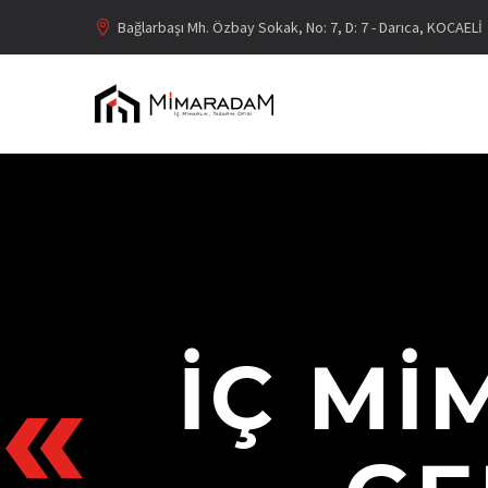
el
Bağlarbaşı Mh. Özbay Sokak, No: 7, D: 7 - Darıca, KOCAELİ
el
tleri
el
İÇ Mİ
el
el
el