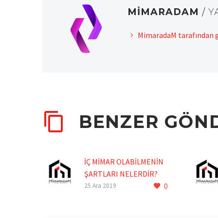
MIMARADAM
/ 
el
MimaradaM tarafından g
el
el
el
el
BENZER GÖN
el
el
el
İÇ MİMAR OLABİLMENİN
ŞARTLARI NELERDİR?
el
0
25 Ara 2019
el