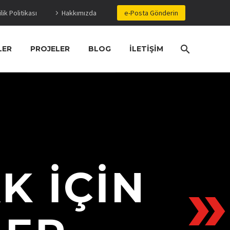
ilik Politikası
Hakkımızda
e-Posta Gönderin
LER
PROJELER
BLOG
İLETIŞIM
K İÇİN