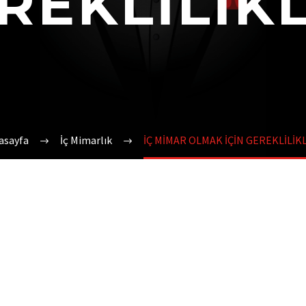
REKLİLİK
asayfa
İç Mimarlık
İÇ MİMAR OLMAK İÇİN GEREKLİLİK